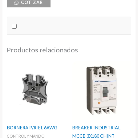
COTIZAR
250A
3
POLOS
NH1
XLP1-
6BC
Productos relacionados
cantidad
BORNERA P/RIEL 6AWG
BREAKER INDUSTRIAL
MCCB 3X180 CHINT
CONTROL Y MANDO