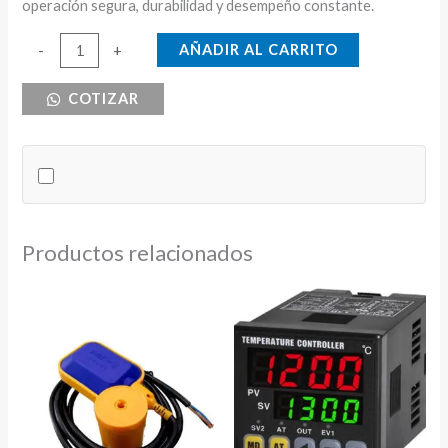
operación segura, durabilidad y desempeño constante.
PROTECTOR
AÑADIR AL CARRITO
-
+
DE
COTIZAR
FASE
DIG.
50-
530V
cantidad
Productos relacionados