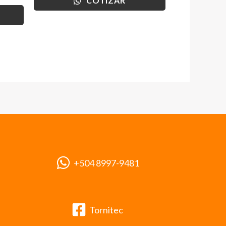
COTIZAR
+504 8997-9481
Tornitec