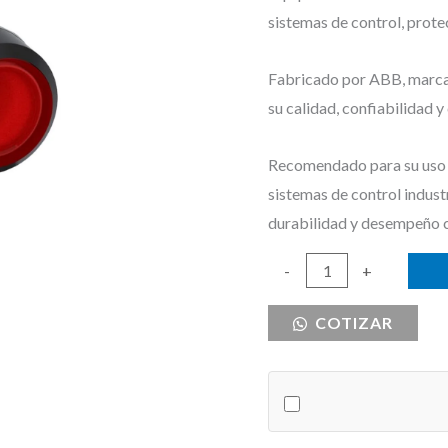
sistemas de control, prote
Fabricado por ABB, marca r
su calidad, confiabilidad 
Recomendado para su uso e
sistemas de control indust
durabilidad y desempeño 
PULSADOR
-
+
ILUMINADO
COTIZAR
ROJO
110-
130V
ABB
METALICO