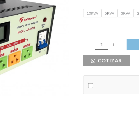
10KVA
5KVA
3KVA
REGULADOR
-
+
DE
COTIZAR
VOLTAJE
DIGITAL
SALIDA
220
Y
110V
cantidad