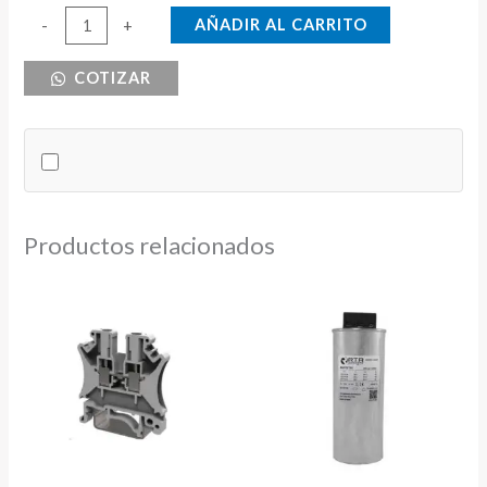
RELE
AÑADIR AL CARRITO
-
+
24VAC
COTIZAR
8
PINES
REDONDO
EBC
cantidad
Productos relacionados