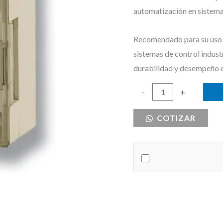
automatización en sistemas
Recomendado para su uso e
sistemas de control indust
durabilidad y desempeño 
RELE
-
+
ESTADO
COTIZAR
SOLIDO
25
AMPERIOS
80-
250V
cantidad