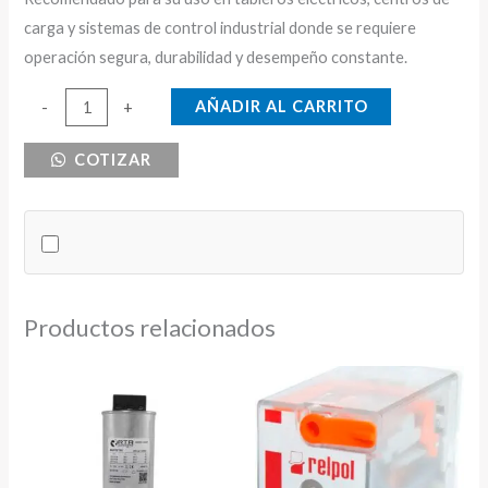
carga y sistemas de control industrial donde se requiere
operación segura, durabilidad y desempeño constante.
RELE
AÑADIR AL CARRITO
-
+
TERMICO
COTIZAR
1.6-
2.5A
TC
cantidad
Productos relacionados