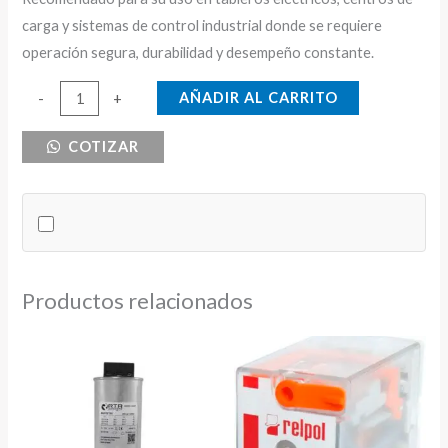
carga y sistemas de control industrial donde se requiere
operación segura, durabilidad y desempeño constante.
RELE
AÑADIR AL CARRITO
-
+
TERMICO
COTIZAR
12-
18A
TC
cantidad
Productos relacionados