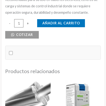
carga y sistemas de control industrial donde se requiere
operación segura, durabilidad y desempeño constante.
RELE
AÑADIR AL CARRITO
-
+
TERMICO
COTIZAR
2.5-
4A
CNC
cantidad
Productos relacionados