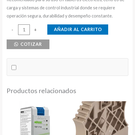
carga y sistemas de control industrial donde se requiere
operación segura, durabilidad y desempeño constante.
RELE
AÑADIR AL CARRITO
-
+
TERMICO
COTIZAR
28-
36A
CNC
cantidad
Productos relacionados