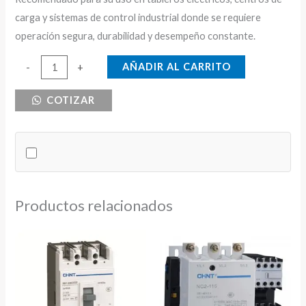
carga y sistemas de control industrial donde se requiere
operación segura, durabilidad y desempeño constante.
RELE
AÑADIR AL CARRITO
-
+
TERMICO
COTIZAR
28-
36A
TC
cantidad
Productos relacionados