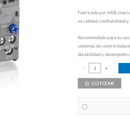
Fabricado por ABB, marca r
su calidad, confiabilidad 
Recomendado para su uso e
sistemas de control indust
durabilidad y desempeño 
RELE
-
+
TERMICO
COTIZAR
30-
40A
ABB
cantidad