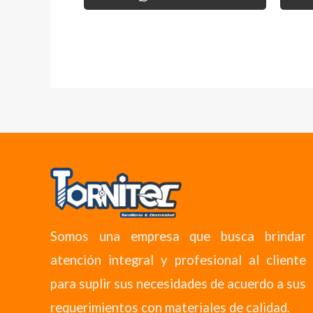
Somos una empresa que busca brindar
atención integral y profesional al cliente
para suplir sus necesidades de acuerdo a sus
requerimientos con materiales de calidad.