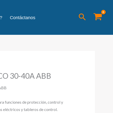
Buscar
?
Contáctanos
CO 30-40A ABB
ABB
ara funciones de protección, control y
 eléctricos y tableros de control.