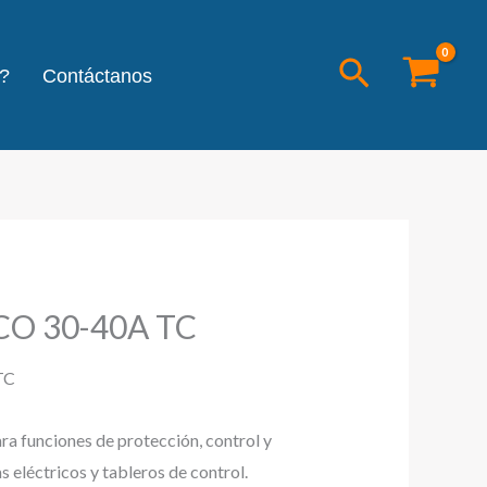
Buscar
?
Contáctanos
CO 30-40A TC
TC
ara funciones de protección, control y
 eléctricos y tableros de control.