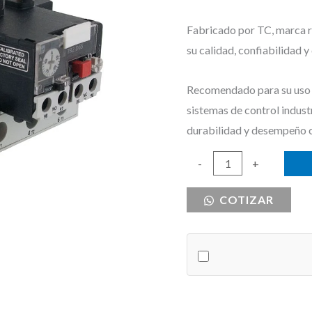
Fabricado por TC, marca re
su calidad, confiabilidad 
Recomendado para su uso e
sistemas de control indust
durabilidad y desempeño 
RELE
-
+
TERMICO
COTIZAR
30-
40A
TC
cantidad