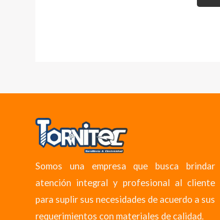
Somos una empresa que busca brindar
atención integral y profesional al cliente
para suplir sus necesidades de acuerdo a sus
requerimientos con materiales de calidad.