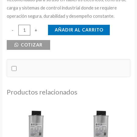
carga y sistemas de control industrial donde se requiere
operación segura, durabilidad y desempeño constante.
RELE
AÑADIR AL CARRITO
-
+
TERMICO
COTIZAR
4-
6A
TC
cantidad
Productos relacionados