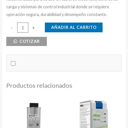
carga y sistemas de control industrial donde se requiere
operación segura, durabilidad y desempeño constante.
RELE
AÑADIR AL CARRITO
-
+
TERMICO
COTIZAR
44-
53A
ABB
cantidad
Productos relacionados