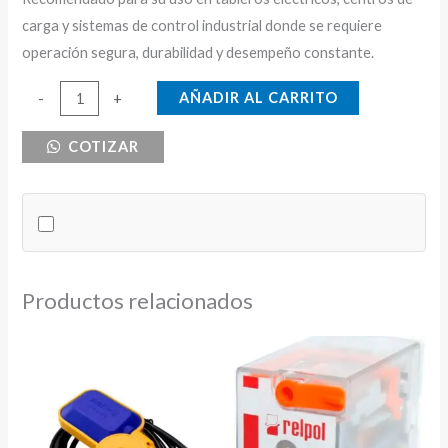
carga y sistemas de control industrial donde se requiere
operación segura, durabilidad y desempeño constante.
RELE
AÑADIR AL CARRITO
-
+
TERMICO
COTIZAR
63-
80A
TC
cantidad
Productos relacionados