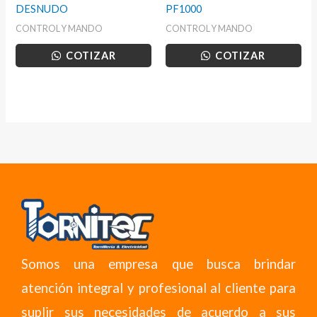
DESNUDO
PF1000
CONTROL Y MANDO
CONTROL Y MANDO
COTIZAR
COTIZAR
Somos una empresa que busca brindar
atención integral y profesional al cliente para
suplir sus necesidades de acuerdo a sus