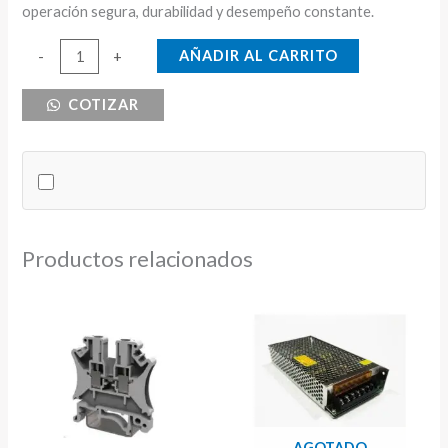
operación segura, durabilidad y desempeño constante.
SELECTOR
AÑADIR AL CARRITO
-
+
2
COTIZAR
POSICIONES
C/LUZ
VERDE
CNC
cantidad
Productos relacionados
AGOTADO