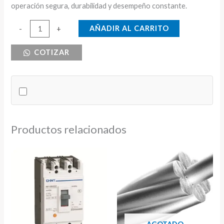
operación segura, durabilidad y desempeño constante.
SENSOR
AÑADIR AL CARRITO
-
+
FINAL
COTIZAR
DE
CARRERA
PALANCA
RODILLO
240V
3A
Productos relacionados
CNC
cantidad