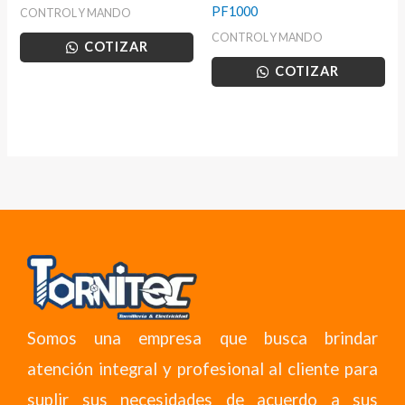
PF1000
CONTROL Y MANDO
CONTROL Y MANDO
COTIZAR
COTIZAR
Somos una empresa que busca brindar
atención integral y profesional al cliente para
suplir sus necesidades de acuerdo a sus