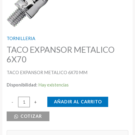
TORNILLERIA
TACO EXPANSOR METALICO
6X70
TACO EXPANSOR METALICO 6X70 MM
Disponibilidad:
Hay existencias
TACO
AÑADIR AL CARRITO
-
+
EXPANSOR
COTIZAR
METALICO
6X70
cantidad