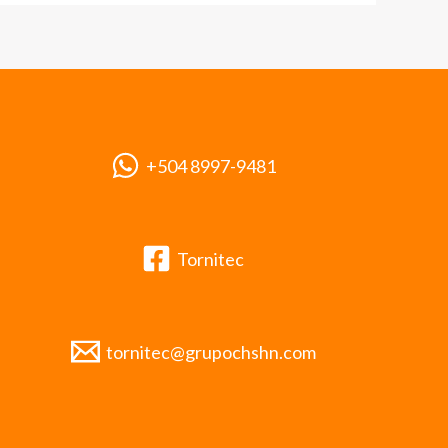
+504 8997-9481
Tornitec
tornitec@grupochshn.com