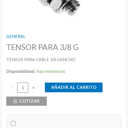
GENERAL
TENSOR PARA 3/8 G
TENSOR PARA CABLE 3/8 GANCHO
Disponibilidad:
Hay existencias
TENSOR
AÑADIR AL CARRITO
-
+
PARA
COTIZAR
3/8
G
cantidad