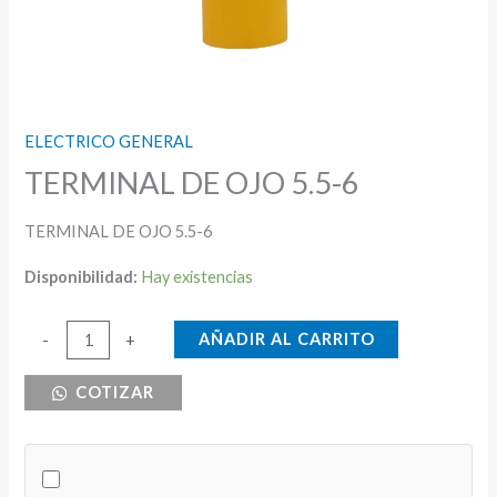
ELECTRICO GENERAL
TERMINAL DE OJO 5.5-6
TERMINAL DE OJO 5.5-6
Disponibilidad:
Hay existencias
TERMINAL
AÑADIR AL CARRITO
-
+
DE
COTIZAR
OJO
5.5-
6
cantidad