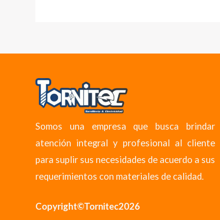
Somos una empresa que busca brindar
atención integral y profesional al cliente
para suplir sus necesidades de acuerdo a sus
requerimientos con materiales de calidad.
Copyright©Tornitec2026