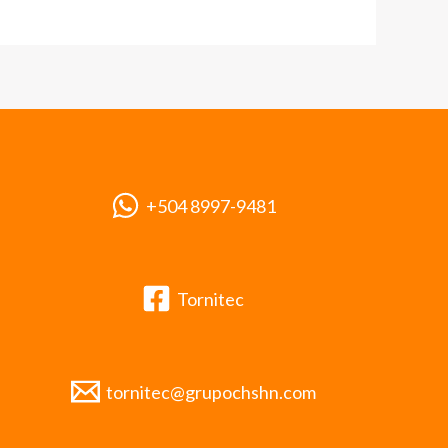
+504 8997-9481
Tornitec
tornitec@grupochshn.com