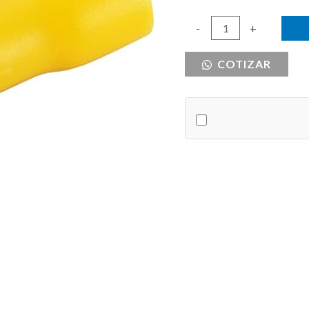
TERMINAL
-
+
VINIL
COTIZAR
MACHO
16-
14
AWG
cantidad