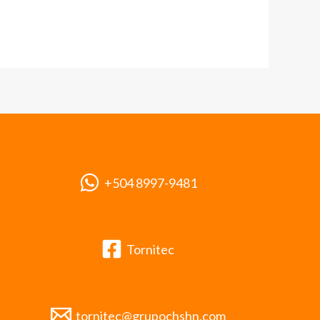
+504 8997-9481
Tornitec
tornitec@grupochshn.com