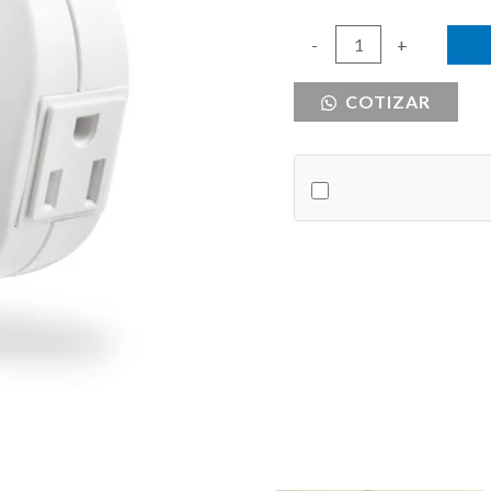
TIMER
-
+
PROGRAMABLE
COTIZAR
PARA
USO
DOMESTICO
125V
UL
cantidad