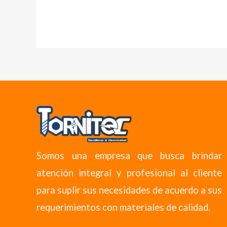
Somos una empresa que busca brindar
atención integral y profesional al cliente
para suplir sus necesidades de acuerdo a sus
requerimientos con materiales de calidad.