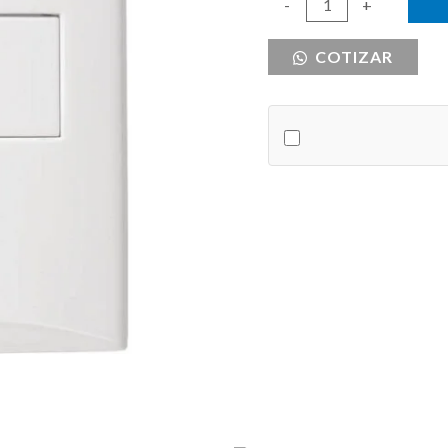
TOMA
-
+
EAGLE
COTIZAR
RJ45
P/REDES
LP
cantidad