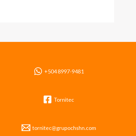
+504 8997-9481
Tornitec
tornitec@grupochshn.com