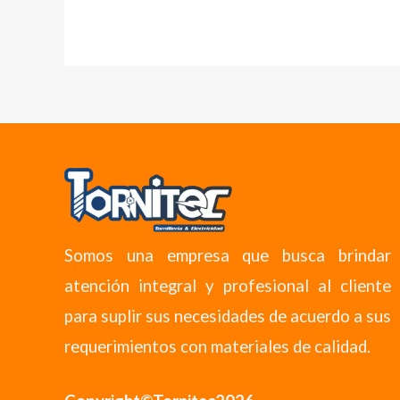
Somos una empresa que busca brindar
atención integral y profesional al cliente
para suplir sus necesidades de acuerdo a sus
requerimientos con materiales de calidad.