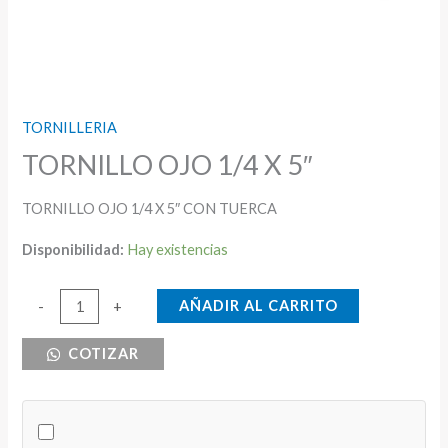
TORNILLERIA
TORNILLO OJO 1/4 X 5″
TORNILLO OJO 1/4 X 5″ CON TUERCA
Disponibilidad:
Hay existencias
TORNILLO
AÑADIR AL CARRITO
-
+
OJO
COTIZAR
1/4
X
5"
cantidad