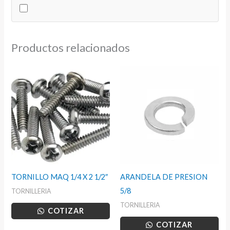
X
1
1/4
Productos relacionados
FINA
cantidad
TORNILLO MAQ 1/4 X 2 1/2″
ARANDELA DE PRESION
5/8
TORNILLERIA
TORNILLERIA
COTIZAR
COTIZAR