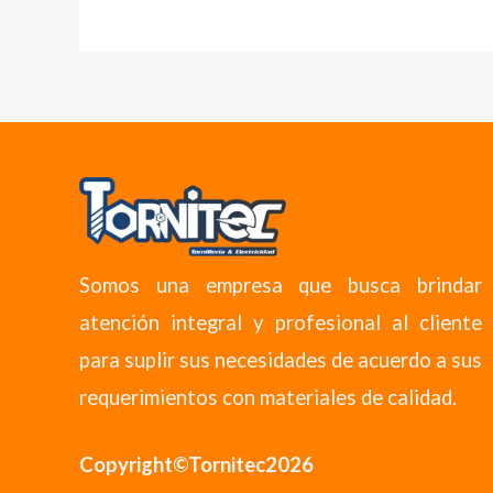
Somos una empresa que busca brindar
atención integral y profesional al cliente
para suplir sus necesidades de acuerdo a sus
requerimientos con materiales de calidad.
Copyright©Tornitec2026