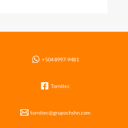
+504 8997-9481
Tornitec
tornitec@grupochshn.com