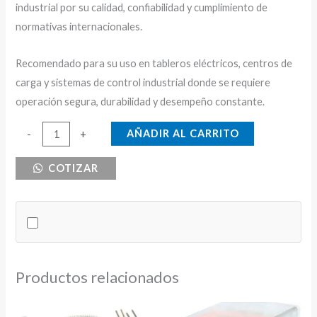
industrial por su calidad, confiabilidad y cumplimiento de
normativas internacionales.
Recomendado para su uso en tableros eléctricos, centros de
carga y sistemas de control industrial donde se requiere
operación segura, durabilidad y desempeño constante.
TRANSFERENCIA
AÑADIR AL CARRITO
-
+
TIPO
COTIZAR
SELECTOR
63A
3P
CNC
ARMADA
cantidad
Productos relacionados