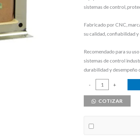
sistemas de control, prote
Fabricado por CNC, marca r
su calidad, confiabilidad 
Recomendado para su uso e
sistemas de control indust
durabilidad y desempeño 
TRANSFORMADOR
-
+
CONTROL
COTIZAR
160VA
480/240/120
CNC
cantidad