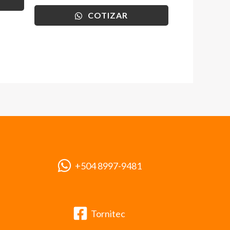
COTIZAR
+504 8997-9481
Tornitec