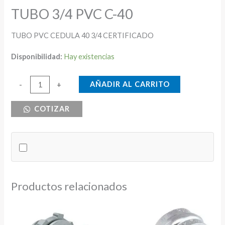
TUBO 3/4 PVC C-40
TUBO PVC CEDULA 40 3/4 CERTIFICADO
Disponibilidad:
Hay existencias
TUBO
AÑADIR AL CARRITO
-
+
3/4
COTIZAR
PVC
C-
40
cantidad
Productos relacionados