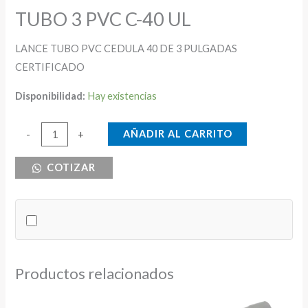
TUBO 3 PVC C-40 UL
LANCE TUBO PVC CEDULA 40 DE 3 PULGADAS
CERTIFICADO
Disponibilidad:
Hay existencias
TUBO
AÑADIR AL CARRITO
-
+
3
COTIZAR
PVC
C-
40
UL
cantidad
Productos relacionados