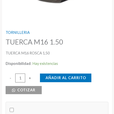
TORNILLERIA
TUERCA M16 1.50
TUERCA M16 ROSCA 1.50
Disponibilidad:
Hay existencias
TUERCA
AÑADIR AL CARRITO
-
+
M16
COTIZAR
1.50
cantidad