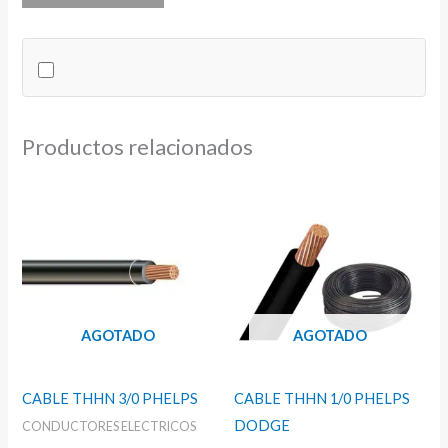
PURO
3/4
X
2.8
MTS
Productos relacionados
cantidad
AGOTADO
AGOTADO
CABLE THHN 3/0 PHELPS
CABLE THHN 1/0 PHELPS
DODGE
CONDUCTORES ELECTRICOS