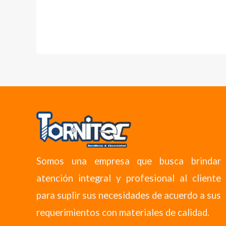
Somos una empresa que busca brindar
atención integral y profesional al cliente
para suplir sus necesidades de acuerdo a sus
requerimientos con materiales de calidad.