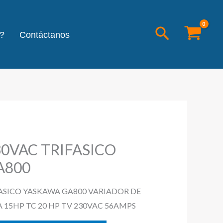
Buscar
?
Contáctanos
30VAC TRIFASICO
A800
FASICO YASKAWA GA800 VARIADOR DE
 15HP TC 20 HP TV 230VAC 56AMPS