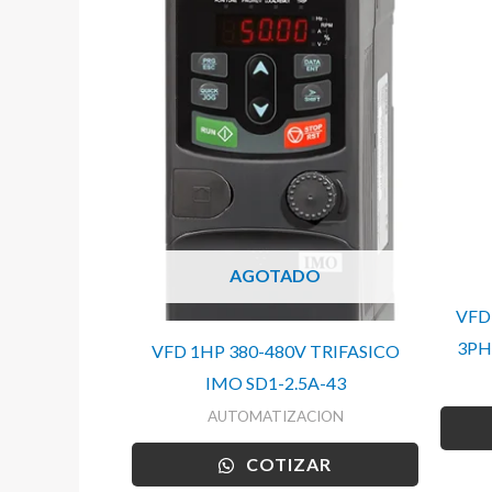
AGOTADO
VFD
3PH
VFD 1HP 380-480V TRIFASICO
IMO SD1-2.5A-43
AUTOMATIZACION
COTIZAR