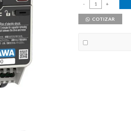
VFD
-
+
15HP
COTIZAR
230VAC
TRIFASICO
YASKAWA
GA800
cantidad