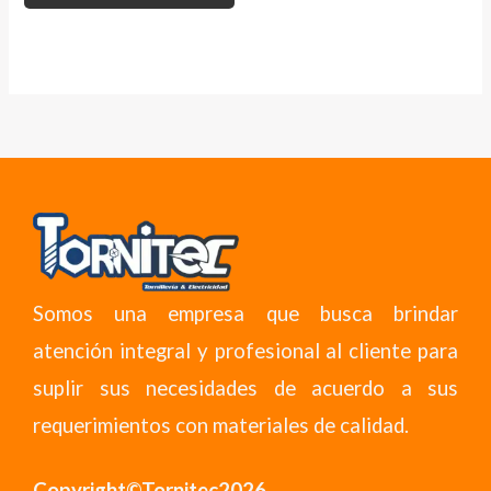
Somos una empresa que busca brindar
atención integral y profesional al cliente para
suplir sus necesidades de acuerdo a sus
requerimientos con materiales de calidad.
Copyright©Tornitec2026