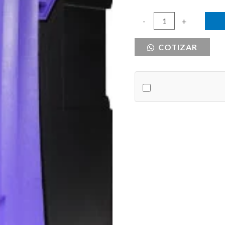
VFD
-
+
1HP
COTIZAR
MONOFASICO
SALIDA
3PH
240V
INVRTK
UK
cantidad