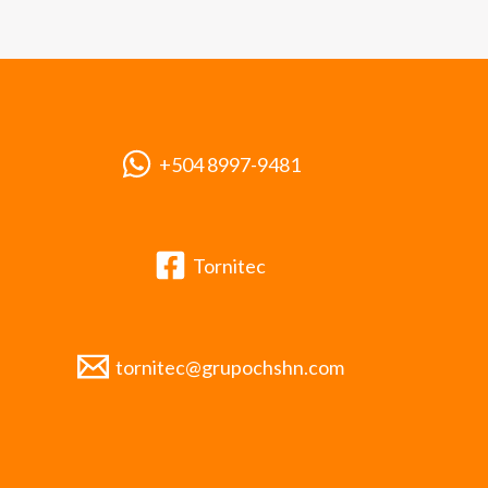
+504 8997-9481
Tornitec
tornitec@grupochshn.com