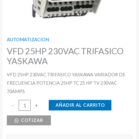
AUTOMATIZACION
VFD 25HP 230VAC TRIFASICO
YASKAWA
VFD 25HP 230VAC TRIFASICO YASKAWA VARIADOR DE
FRECUENCIA POTENCIA 25HP TC 25 HP TV 230VAC
70AMPS
VFD
AÑADIR AL CARRITO
-
+
25HP
COTIZAR
230VAC
TRIFASICO
YASKAWA