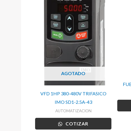
AGOTADO
FUE
VFD 1HP 380-480V TRIFASICO
IMO SD1-2.5A-43
AUTOMATIZACION
COTIZAR