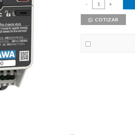
VFD
-
+
2HP
COTIZAR
230VAC
TRIFASICO
YASKAWA
cantidad