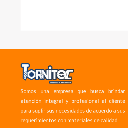
Somos una empresa que busca brindar
atención integral y profesional al cliente
para suplir sus necesidades de acuerdo a sus
requerimientos con materiales de calidad.