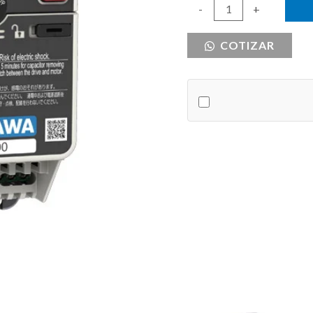
VFD
-
+
3HP
COTIZAR
480VAC
TRIFASICO
YASKAWA
cantidad