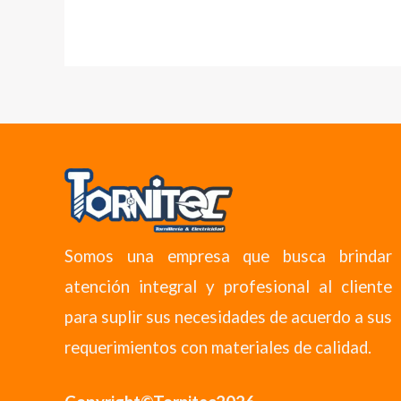
Somos una empresa que busca brindar
atención integral y profesional al cliente
para suplir sus necesidades de acuerdo a sus
requerimientos con materiales de calidad.