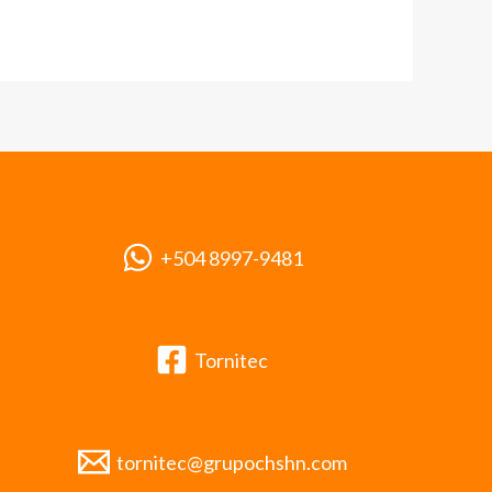
+504 8997-9481
Tornitec
tornitec@grupochshn.com