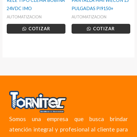
RELE TIPO CLEMA BOBINA
PANTALLA HMI WECON 15
24VDC IMO
PULGADAS PI9150+
AUTOMATIZACION
AUTOMATIZACION
COTIZAR
COTIZAR
Somos una empresa que busca brindar
atención integral y profesional al cliente para