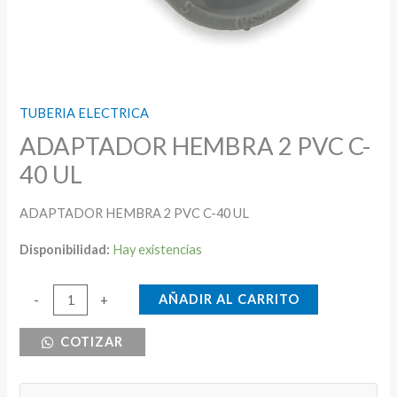
TUBERIA ELECTRICA
ADAPTADOR HEMBRA 2 PVC C-
40 UL
ADAPTADOR HEMBRA 2 PVC C-40 UL
Disponibilidad:
Hay existencias
ADAPTADOR
AÑADIR AL CARRITO
-
+
HEMBRA
COTIZAR
2
PVC
C-