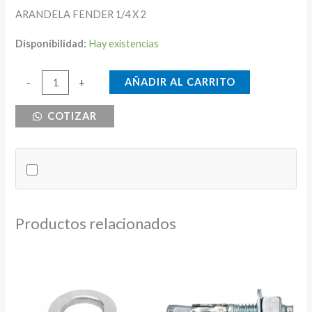
ARANDELA FENDER 1/4 X 2
Disponibilidad:
Hay existencias
ARANDELA
AÑADIR AL CARRITO
-
+
FENDER
COTIZAR
1/4
X
2
cantidad
Productos relacionados