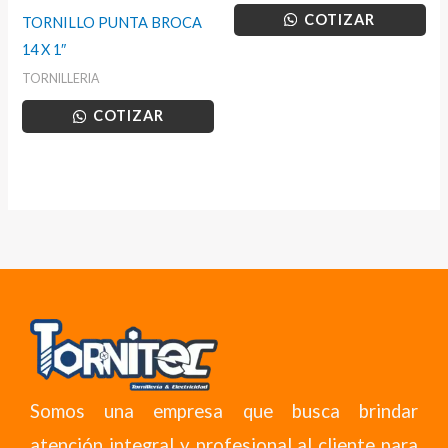
COTIZAR
TORNILLO PUNTA BROCA
14 X 1″
TORNILLERIA
COTIZAR
Somos una empresa que busca brindar
atención integral y profesional al cliente para