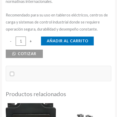
normativas internacionales.
Recomendado para su uso en tableros eléctricos, centros de
carga y sistemas de control industrial donde se requiere
operación segura, durabilidad y desempeño constante.
BOBINA
AÑADIR AL CARRITO
-
+
110V
COTIZAR
PARA
CONTACTOR
CNC
25-
38A
cantidad
Productos relacionados