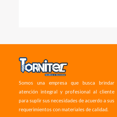
Somos una empresa que busca brindar
atención integral y profesional al cliente
para suplir sus necesidades de acuerdo a sus
requerimientos con materiales de calidad.