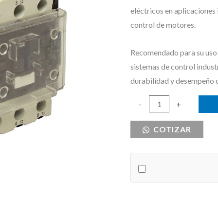
eléctricos en aplicaciones
control de motores.
Recomendado para su uso e
sistemas de control indust
durabilidad y desempeño 
BOBINA
-
+
CONTACTOR
COTIZAR
40-
95A
440V
R7
cantidad