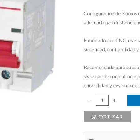
Configuración de 3 polos 
adecuada para instalacione
Fabricado por CNC, marca r
su calidad, confiabilidad 
Recomendado para su uso e
sistemas de control indust
durabilidad y desempeño 
BREAKER
-
+
DE
COTIZAR
RIEL
3X40
CNC