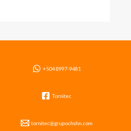
+504 8997-9481
Tornitec
tornitec@grupochshn.com