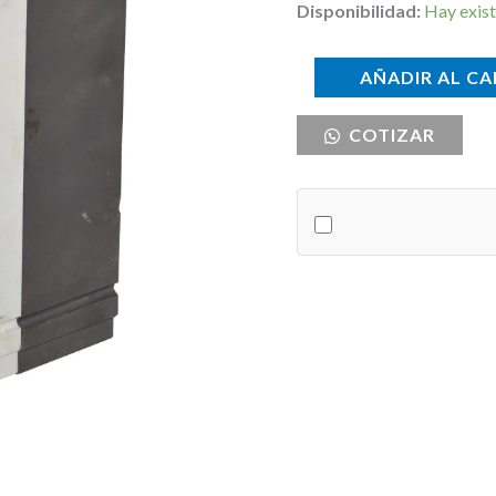
Disponibilidad:
Hay exist
BREAKER
AÑADIR AL CA
INDUSTRIAL
COTIZAR
MCCB
3X400
CHINT
cantidad