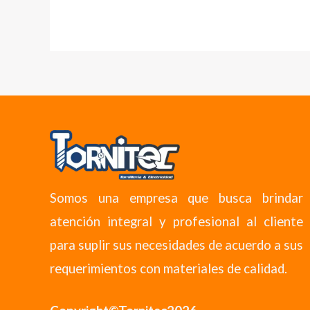
Somos una empresa que busca brindar
atención integral y profesional al cliente
para suplir sus necesidades de acuerdo a sus
requerimientos con materiales de calidad.