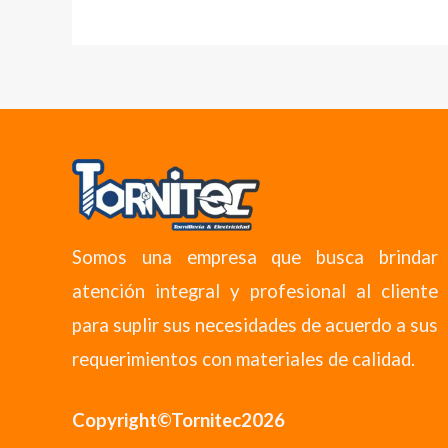
Somos una empresa que busca brindar
atención integral y profesional al cliente
para suplir sus necesidades de acuerdo a sus
requerimientos con materiales de calidad.
Copyright©Tornitec2026