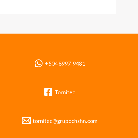
+504 8997-9481
Tornitec
tornitec@grupochshn.com