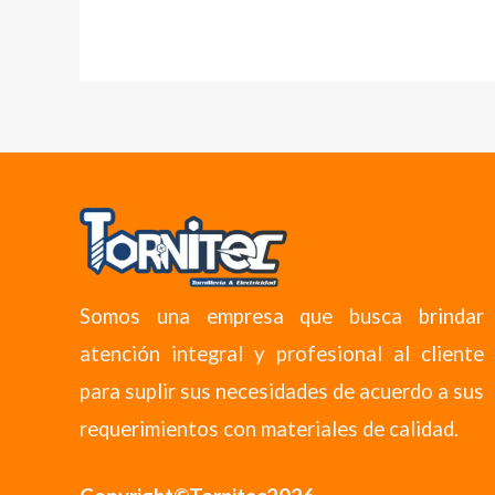
Somos una empresa que busca brindar
atención integral y profesional al cliente
para suplir sus necesidades de acuerdo a sus
requerimientos con materiales de calidad.