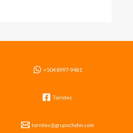
+504 8997-9481
Tornitec
tornitec@grupochshn.com