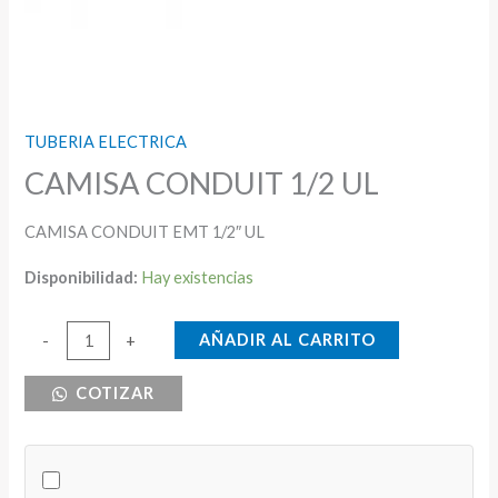
TUBERIA ELECTRICA
CAMISA CONDUIT 1/2 UL
CAMISA CONDUIT EMT 1/2″ UL
Disponibilidad:
Hay existencias
CAMISA
AÑADIR AL CARRITO
-
+
CONDUIT
COTIZAR
1/2
UL
cantidad